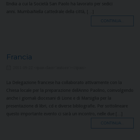
lIndia a cui la Società San Paolo ha lavorato per sedici
anni. MumbaiNella cattedrale della città, […]
MORE
CONTINUA...
TAG
Francia
2011-09-22 <span class='autore'></span>
La Delegazione francese ha collaborato attivamente con la
Chiesa locale per la preparazione dellAnno Paolino, coinvolgendo
anche i giornali diocesani di Lione e di Marsiglia per la
presentazione di libri, cd e diverse bibliografie. Per sottolineare
questo importante evento ci sarà un incontro, nelle due […]
MORE
CONTINUA...
TAG