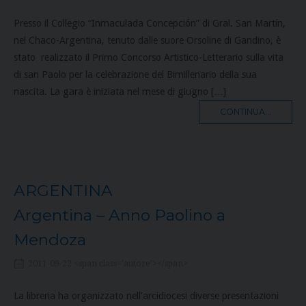
Presso il Collegio “Inmaculada Concepción” di Gral. San Martín,
nel Chaco-Argentina, tenuto dalle suore Orsoline di Gandino, è
stato realizzato il Primo Concorso Artistico-Letterario sulla vita
di san Paolo per la celebrazione del Bimillenario della sua
nascita. La gara è iniziata nel mese di giugno […]
MORE
CONTINUA...
TAG
ARGENTINA
Argentina – Anno Paolino a
Mendoza
2011-09-22 <span class='autore'></span>
La libreria ha organizzato nell’arcidiocesi diverse presentazioni