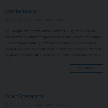
Madagascar
2011-09-22 <span class='autore'></span>
La Delegazione inizierà lAnno Paolino il 29 giugno 2008 con
una solenne Celebrazione presieduta dallarcivescovo, monsignor
Odon Razanakolona. Questo evento coincide con il 25° della
presenza delle Figlie di San Paolo in terra malgascia. Durante la
Celebrazione Eucaristica ci sarà il rito della professione perpetua
[…]
MORE
CONTINUA...
TAG
GranBretagna
2011-09-22 <span class='autore'></span>