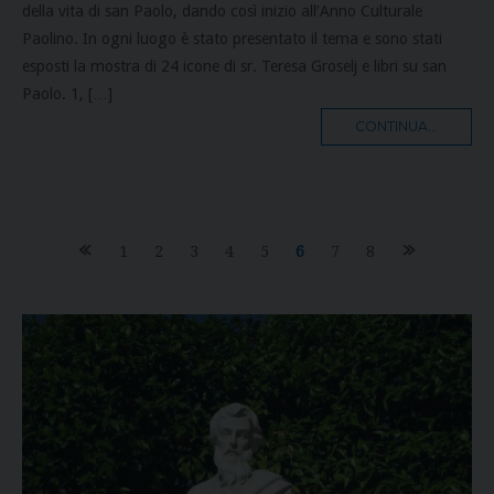
della vita di san Paolo, dando così inizio all’Anno Culturale
Paolino. In ogni luogo è stato presentato il tema e sono stati
esposti la mostra di 24 icone di sr. Teresa Groselj e libri su san
Paolo. 1, […]
MORE
CONTINUA...
TAG
Posts
1
2
3
4
5
6
7
8
navigation