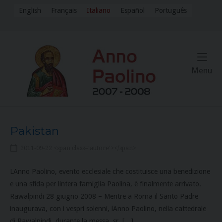
Skip
English
Français
Italiano
Español
Português
to
content
Me
Menu
Pakistan
2011-09-22 <span class='autore'></span>
LAnno Paolino, evento ecclesiale che costituisce una benedizione
e una sfida per lintera famiglia Paolina, è finalmente arrivato.
Rawalpindi 28 giugno 2008 – Mentre a Roma il Santo Padre
inaugurava, con i vespri solenni, lAnno Paolino, nella cattedrale
di Rawalpindi, durante la messa, sr. […]