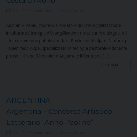
Costa d’Avorio
2011-09-22 <span class='autore'></span>
Abidjan – Paolo, modello e ispiratore di un’evangelizzazione
inculturata Stratégie d’évangélisation: notes sur le dialogue, è il
titolo del volume pubblicato dalle Paoline di Abidjan. L’autore, p.
Fabien Yedo Akpa, specializzato in teologia pastorale e docente
presso il Grand Séminaire d’Anyama e il Centre de […]
MORE
CONTINUA...
TAG
ARGENTINA
Argentina – Concorso Artistico
Letterario “Anno Paolino”
2011-09-22 <span class='autore'></span>