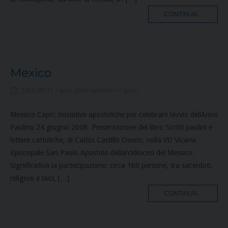
MORE
CONTINUA...
TAG
Mexico
2011-09-22 <span class='autore'></span>
Messico Capri: Iniziative apostoliche per celebrare lavvio dellAnno
Paolino 24 giugno 2008  Presentazione del libro Scritti paolini e
lettere cattoliche, di Carlos Castillo Osorio, nella VII Vicaria
Episcopale San Paolo Apostolo dellarcidiocesi del Messico.
Significativa la partecipazione: circa 160 persone, tra sacerdoti,
religiosi e laici, […]
MORE
CONTINUA...
TAG