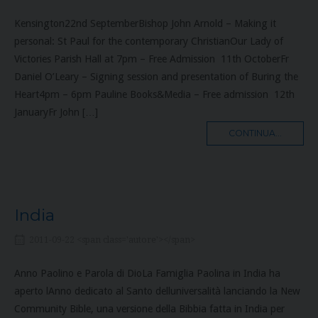
Kensington22nd SeptemberBishop John Arnold – Making it
personal: St Paul for the contemporary ChristianOur Lady of
Victories Parish Hall at 7pm – Free Admission 11th OctoberFr
Daniel O’Leary – Signing session and presentation of Buring the
Heart4pm – 6pm Pauline Books&Media – Free admission 12th
JanuaryFr John […]
MORE
CONTINUA...
TAG
India
2011-09-22 <span class='autore'></span>
Anno Paolino e Parola di DioLa Famiglia Paolina in India ha
aperto lAnno dedicato al Santo delluniversalità lanciando la New
Community Bible, una versione della Bibbia fatta in India per