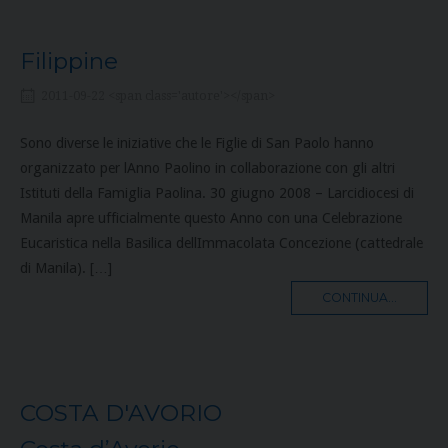
Filippine
2011-09-22 <span class='autore'></span>
Sono diverse le iniziative che le Figlie di San Paolo hanno
organizzato per lAnno Paolino in collaborazione con gli altri
Istituti della Famiglia Paolina. 30 giugno 2008 – Larcidiocesi di
Manila apre ufficialmente questo Anno con una Celebrazione
Eucaristica nella Basilica dellImmacolata Concezione (cattedrale
di Manila). […]
MORE
CONTINUA...
TAG
COSTA D'AVORIO