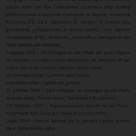
questo Anno con una Celebrazione Eucaristica nella Basilica
dellImmacolata Concezione (cattedrale di Manila). Presiederà
lEucaristia S.E. card. Gaudencio B. Rosales. Si prevede una
grandissima partecipazione a questo evento. Sarà allestita
unesposizione di libri, Audiovisivi, minimedia e immagini di san
Paolo davanti alla cattedrale.
6 agosto 2008 – Un convegno su san Paolo, per preti, religiosi
ed educatori, si svolgerà presso lauditorium del Seminario di San
Carlos. Principale relatore, il vescovo Virgilio David.
28 novembre 2008 – Concerto delle Paoline.
5 dicembre 2008 – Campo per giovani.
25 gennaio 2009 – Sarà realizzato un convegno su san Paolo
dedicato ai laici. Relatori mons. Ted Bacani e Bo Sanchez.
7-8 febbraio 2009 – Rappresentazione teatrale su san Paolo,
interpretata dalle Suore di S. Paolo di Chartres (SPC).
Luglio 2009 – Esercizi spirituali per la Famiglia Paolina animati
da sr. Elena Bosetti, sgbp.