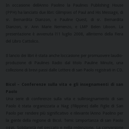
In occasione dellAnno Paolino la Paulines Publishing House
(PPH) ha lanciato due libri: Glimpses of Paul and His Message, di
sr. Bernardita Dianzon, e Pauline Quest, di sr. Bernardita
Dianzon, sr. Ann Marie Nemenzo, e LMP Belen Liboon. La
presentazione è avvenuta l11 luglio 2008, allinterno della Fiera
del Libro Cattolico.
Il lancio dei libri è stata anche loccasione per promuovere laudio-
produzione di Paulines Radio dal titolo Pauline Minute, una
collezione di brevi passi dalle Lettere di san Paolo registrati in CD.
Bicol – Conferenze sulla vita e gli insegnamenti di san
Paolo
Una serie di conferenze sulla vita e sullinsegnamento di san
Paolo è stata organizzata a Nag (Filippine) dalle Figlie di San
Paolo per rendere più significativo e rilevante lAnno Paolino per
la gente della regione di Bicol. Temi: Limportanza di san Paolo
oggi, Solidarietà nel peccato e nella redenzione, La conversione