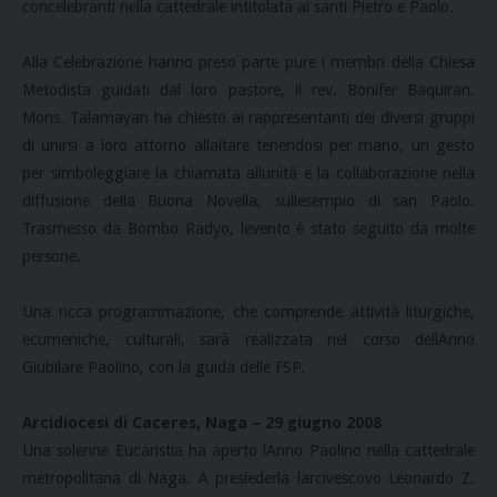
concelebranti nella cattedrale intitolata ai santi Pietro e Paolo.
Alla Celebrazione hanno preso parte pure i membri della Chiesa
Metodista guidati dal loro pastore, il rev. Bonifer Baquiran.
Mons. Talamayan ha chiesto ai rappresentanti dei diversi gruppi
di unirsi a loro attorno allaltare tenendosi per mano, un gesto
per simboleggiare la chiamata allunità e la collaborazione nella
diffusione della Buona Novella, sullesempio di san Paolo.
Trasmesso da Bombo Radyo, levento è stato seguito da molte
persone.
Una ricca programmazione, che comprende attività liturgiche,
ecumeniche, culturali, sarà realizzata nel corso dellAnno
Giubilare Paolino, con la guida delle FSP.
Arcidiocesi di Caceres, Naga – 29 giugno 2008
Una solenne Eucaristia ha aperto lAnno Paolino nella cattedrale
metropolitana di Naga. A presiederla larcivescovo Leonardo Z.