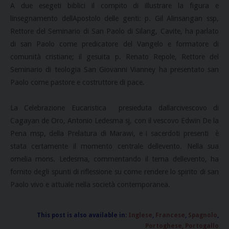
A due esegeti biblici il compito di illustrare la figura e
linsegnamento dellApostolo delle genti: p. Gil Alinsangan ssp,
Rettore del Seminario di San Paolo di Silang, Cavite, ha parlato
di san Paolo come predicatore del Vangelo e formatore di
comunità cristiane; il gesuita p. Renato Repole, Rettore del
Seminario di teologia San Giovanni Vianney ha presentato san
Paolo come pastore e costruttore di pace.
La Celebrazione Eucaristica  presieduta dallarcivescovo di
Cagayan de Oro, Antonio Ledesma sj, con il vescovo Edwin De la
Pena msp, della Prelatura di Marawi, e i sacerdoti presenti  è
stata certamente il momento centrale dellevento. Nella sua
omelia mons. Ledesma, commentando il tema dellevento, ha
fornito degli spunti di riflessione su come rendere lo spirito di san
Paolo vivo e attuale nella società contemporanea.
This post is also available in:
Inglese
Francese
Spagnolo
Portoghese, Portogallo