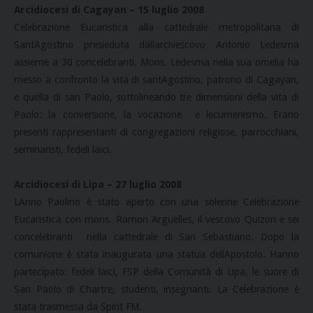
Arcidiocesi di Cagayan – 15 luglio 2008
Celebrazione Eucaristica alla cattedrale metropolitana di
SantAgostino presieduta dallarcivescovo Antonio Ledesma
assieme a 30 concelebranti. Mons. Ledesma nella sua omelia ha
messo a confronto la vita di santAgostino, patrono di Cagayan,
e quella di san Paolo, sottolineando tre dimensioni della vita di
Paolo: la conversione, la vocazione e lecumenismo. Erano
presenti rappresentanti di congregazioni religiose, parrocchiani,
seminaristi, fedeli laici.
Arcidiocesi di Lipa – 27 luglio 2008
LAnno Paolino è stato aperto con una solenne Celebrazione
Eucaristica con mons. Ramon Arguelles, il vescovo Quizon e sei
concelebranti nella cattedrale di San Sebastiano. Dopo la
comunione è stata inaugurata una statua dellApostolo. Hanno
partecipato: fedeli laici, FSP della Comunità di Lipa, le suore di
San Paolo di Chartre, studenti, insegnanti. La Celebrazione è
stata trasmessa da Spirit FM.