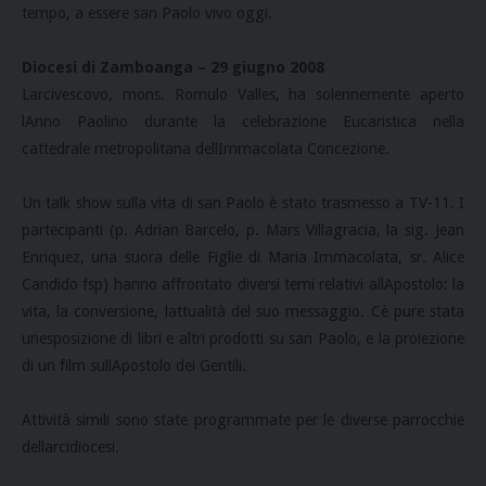
tempo, a essere san Paolo vivo oggi.
Diocesi di Zamboanga – 29 giugno 2008
Larcivescovo, mons. Romulo Valles, ha solennemente aperto
lAnno Paolino durante la celebrazione Eucaristica nella
cattedrale metropolitana dellImmacolata Concezione.
Un talk show sulla vita di san Paolo è stato trasmesso a TV-11. I
partecipanti (p. Adrian Barcelo, p. Mars Villagracia, la sig. Jean
Enriquez, una suora delle Figlie di Maria Immacolata, sr. Alice
Candido fsp) hanno affrontato diversi temi relativi allApostolo: la
vita, la conversione, lattualità del suo messaggio. Cè pure stata
unesposizione di libri e altri prodotti su san Paolo, e la proiezione
di un film sullApostolo dei Gentili.
Attività simili sono state programmate per le diverse parrocchie
dellarcidiocesi.