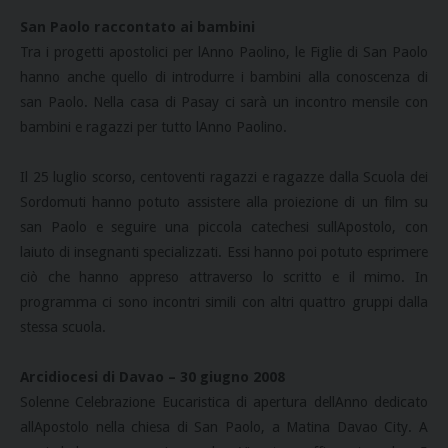
San Paolo raccontato ai bambini
Tra i progetti apostolici per lAnno Paolino, le Figlie di San Paolo
hanno anche quello di introdurre i bambini alla conoscenza di
san Paolo. Nella casa di Pasay ci sarà un incontro mensile con
bambini e ragazzi per tutto lAnno Paolino.
Il 25 luglio scorso, centoventi ragazzi e ragazze dalla Scuola dei
Sordomuti hanno potuto assistere alla proiezione di un film su
san Paolo e seguire una piccola catechesi sullApostolo, con
laiuto di insegnanti specializzati. Essi hanno poi potuto esprimere
ciò che hanno appreso attraverso lo scritto e il mimo. In
programma ci sono incontri simili con altri quattro gruppi dalla
stessa scuola.
Arcidiocesi di Davao – 30 giugno 2008
Solenne Celebrazione Eucaristica di apertura dellAnno dedicato
allApostolo nella chiesa di San Paolo, a Matina Davao City. A