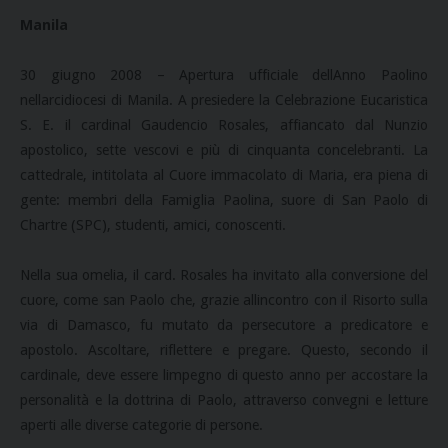
Manila
30 giugno 2008 – Apertura ufficiale dellAnno Paolino
nellarcidiocesi di Manila. A presiedere la Celebrazione Eucaristica
S. E. il cardinal Gaudencio Rosales, affiancato dal Nunzio
apostolico, sette vescovi e più di cinquanta concelebranti. La
cattedrale, intitolata al Cuore immacolato di Maria, era piena di
gente: membri della Famiglia Paolina, suore di San Paolo di
Chartre (SPC), studenti, amici, conoscenti.
Nella sua omelia, il card. Rosales ha invitato alla conversione del
cuore, come san Paolo che, grazie allincontro con il Risorto sulla
via di Damasco, fu mutato da persecutore a predicatore e
apostolo. Ascoltare, riflettere e pregare. Questo, secondo il
cardinale, deve essere limpegno di questo anno per accostare la
personalità e la dottrina di Paolo, attraverso convegni e letture
aperti alle diverse categorie di persone.