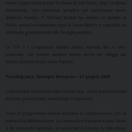
hanno organizzato presso la chiesa di San Paolo, dopo la Messa
domenicale, una cerimonia semplice per sottolineare linizio
dellAnno Paolino. P. Michael Modoit ha svelato un quadro di
Paolo, quindi ha benedetto copie di Storie Bibliche e segnalibri da
distribuire gratuitamente alle famiglie presenti.
Le FSP e i Cooperatori Paolini hanno esposto libri e altro
materiale. Tali mostre saranno tenute anche nei villaggi più
lontani durante lintero Anno Paolino.
Petaling Jaya, Selangor Malaysia – 27 giugno 2008
Celebrazione Eucaristica nella nostra casa, con la partecipazione
di amici, parrocchiani, benefattori, Cooperatori.
Sono in programma diverse iniziative in collaborazione con la
parrocchia dellAssunzione. La comunità si impegnerà tutto lanno
a far conoscere lApostolo, di cui portiamo il nome, e, nello stesso