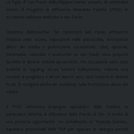
Le Figlie di San Paolo delle Filippine hanno avviato, l8 settembre
scorso, il Progetto di diffusione itinerante Paolino (PYID) in
occasione dellanno dedicato a san Paolo.
Obiettivo delliniziativa: far conoscere san Paolo attraverso
missioni nelle scuole, esposizioni nelle parrocchie, formazione
alluso dei media e promozione vocazionale. Libri, opuscoli,
minimedia, calendari e audiovisivi su san Paolo sono proposti
durante le diverse attività apostoliche. Per loccasione sono stati
tradotti in tagalog alcuni fumetti sullApostolo, mentre una
novena di preghiera e alcuni libretti sono stati tradotti in dialetti
locali. Si svolgerà anche un workshop sulla formazione alluso dei
media.
Il PYID rafforzerà limpegno apostolico delle Paoline, in
particolare lattività di diffusione della Parola di Dio. Si tratta di
una preziosa opportunità  ha sottolineato sr. Yolanda Dionisio,
superiora provinciale delle FSP per operare in sinergia perché