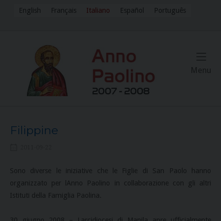
Skip
English
Français
Italiano
Español
Português
to
content
Me
Menu
Filippine
2011-09-22
Sono diverse le iniziative che le Figlie di San Paolo hanno
organizzato per lAnno Paolino in collaborazione con gli altri
Istituti della Famiglia Paolina.
30 giugno 2008 – Larcidiocesi di Manila apre ufficialmente