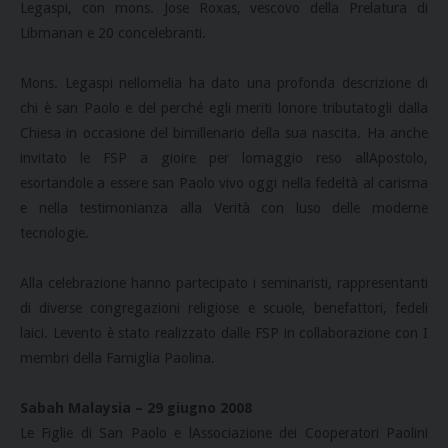
Legaspi, con mons. Jose Roxas, vescovo della Prelatura di
Libmanan e 20 concelebranti.
Mons. Legaspi nellomelia ha dato una profonda descrizione di
chi è san Paolo e del perché egli meriti lonore tributatogli dalla
Chiesa in occasione del bimillenario della sua nascita. Ha anche
invitato le FSP a gioire per lomaggio reso allApostolo,
esortandole a essere san Paolo vivo oggi nella fedeltà al carisma
e nella testimonianza alla Verità con luso delle moderne
tecnologie.
Alla celebrazione hanno partecipato i seminaristi, rappresentanti
di diverse congregazioni religiose e scuole, benefattori, fedeli
laici. Levento è stato realizzato dalle FSP in collaborazione con I
membri della Famiglia Paolina.
Sabah Malaysia – 29 giugno 2008
Le Figlie di San Paolo e lAssociazione dei Cooperatori Paolini