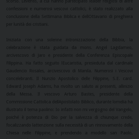
scorso. Levento, a cui hanno partecipato leader religiosi di altre
confessioni e numerosi vescovi cattolici, è stato realizzato alla
conclusione della Settimana Biblica e dellOttavario di preghiera
per lunità dei cristiani.
Iniziata con una solenne intronizzazione della Bibbia, la
celebrazione è stata guidata da mons. Angel Lagdameo,
arcivescovo di Jaro e presidente della Conferenza Episcopale
Filippina. Ha fatto seguito lEucaristia, presieduta dal cardinale
Gaudencio Rosales, arcivescovo di Manila. Numerosi i Vescovi
concelebranti. Il Nunzio Apostolico delle Filippine, S.E. card.
Edward Joseph Adams, ha rivolto un saluto ai presenti, allinizio
della Messa. Il vescovo Arturo Bastes, presidente della
Commissione Cattolica dellApostolato Biblico, durante lomelia ha
illustrato il tema paolino: Io infatti non mi vergogno del Vangelo,
poiché è potenza di Dio per la salvezza di chiunque crede,
focalizzando lattenzione sulla necessità di un rinnovamento della
Chiesa nelle Filippine, e prendendo a modello san Paolo,