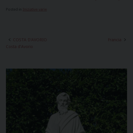
Posted in
Iniziative varie
COSTA D'AVORIO
Francia
Post
Costa d’Avorio
navigation