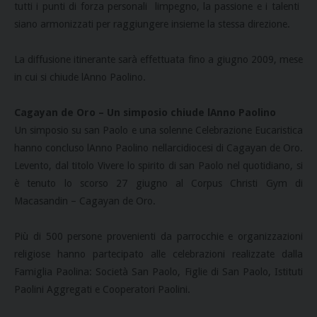
tutti i punti di forza personali  limpegno, la passione e i talenti 
siano armonizzati per raggiungere insieme la stessa direzione.
La diffusione itinerante sarà effettuata fino a giugno 2009, mese
in cui si chiude lAnno Paolino.
Cagayan de Oro – Un simposio chiude lAnno Paolino
Un simposio su san Paolo e una solenne Celebrazione Eucaristica
hanno concluso lAnno Paolino nellarcidiocesi di Cagayan de Oro.
Levento, dal titolo Vivere lo spirito di san Paolo nel quotidiano, si
è tenuto lo scorso 27 giugno al Corpus Christi Gym di
Macasandin – Cagayan de Oro.
Più di 500 persone provenienti da parrocchie e organizzazioni
religiose hanno partecipato alle celebrazioni realizzate dalla
Famiglia Paolina: Società San Paolo, Figlie di San Paolo, Istituti
Paolini Aggregati e Cooperatori Paolini.