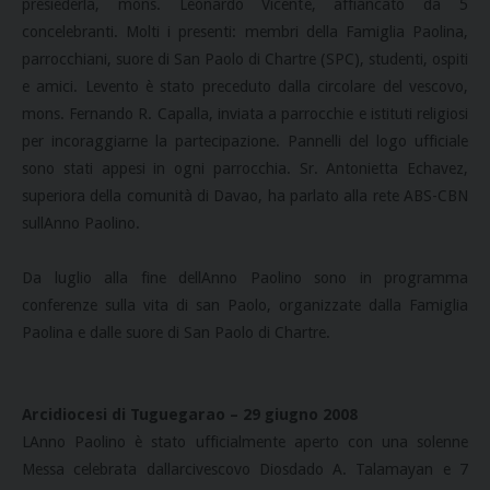
presiederla, mons. Leonardo Vicente, affiancato da 5
concelebranti. Molti i presenti: membri della Famiglia Paolina,
parrocchiani, suore di San Paolo di Chartre (SPC), studenti, ospiti
e amici. Levento è stato preceduto dalla circolare del vescovo,
mons. Fernando R. Capalla, inviata a parrocchie e istituti religiosi
per incoraggiarne la partecipazione. Pannelli del logo ufficiale
sono stati appesi in ogni parrocchia. Sr. Antonietta Echavez,
superiora della comunità di Davao, ha parlato alla rete ABS-CBN
sullAnno Paolino.
Da luglio alla fine dellAnno Paolino sono in programma
conferenze sulla vita di san Paolo, organizzate dalla Famiglia
Paolina e dalle suore di San Paolo di Chartre.
Arcidiocesi di Tuguegarao – 29 giugno 2008
LAnno Paolino è stato ufficialmente aperto con una solenne
Messa celebrata dallarcivescovo Diosdado A. Talamayan e 7