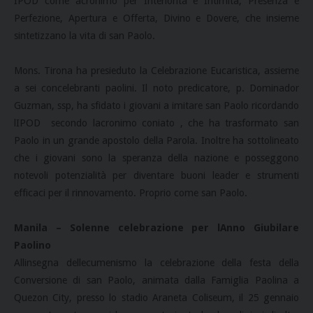
IPOD come acronimo per Interiorità e Intimità, Presenza e
Perfezione, Apertura e Offerta, Divino e Dovere, che insieme
sintetizzano la vita di san Paolo.
Mons. Tirona ha presieduto la Celebrazione Eucaristica, assieme
a sei concelebranti paolini. Il noto predicatore, p. Dominador
Guzman, ssp, ha sfidato i giovani a imitare san Paolo ricordando
lIPOD  secondo lacronimo coniato , che ha trasformato san
Paolo in un grande apostolo della Parola. Inoltre ha sottolineato
che i giovani sono la speranza della nazione e posseggono
notevoli potenzialità per diventare buoni leader e strumenti
efficaci per il rinnovamento. Proprio come san Paolo.
Manila – Solenne celebrazione per lAnno Giubilare
Paolino
Allinsegna dellecumenismo la celebrazione della festa della
Conversione di san Paolo, animata dalla Famiglia Paolina a
Quezon City, presso lo stadio Araneta Coliseum, il 25 gennaio