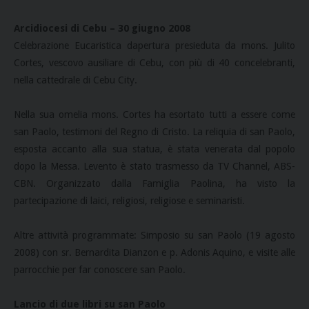
Arcidiocesi di Cebu – 30 giugno 2008
Celebrazione Eucaristica dapertura presieduta da mons. Julito
Cortes, vescovo ausiliare di Cebu, con più di 40 concelebranti,
nella cattedrale di Cebu City.
Nella sua omelia mons. Cortes ha esortato tutti a essere come
san Paolo, testimoni del Regno di Cristo. La reliquia di san Paolo,
esposta accanto alla sua statua, è stata venerata dal popolo
dopo la Messa. Levento è stato trasmesso da TV Channel, ABS-
CBN. Organizzato dalla Famiglia Paolina, ha visto la
partecipazione di laici, religiosi, religiose e seminaristi.
Altre attività programmate: Simposio su san Paolo (19 agosto
2008) con sr. Bernardita Dianzon e p. Adonis Aquino, e visite alle
parrocchie per far conoscere san Paolo.
Lancio di due libri su san Paolo