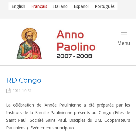
Skip
English
Français
Italiano
Español
Português
to
content
Me
Menu
RD Congo
2011-10-31
La célébration de lAnnée Paulinienne a été préparée par les
Instituts de la Famille Paulinienne présents au Congo (Filles de
Saint Paul, Société Saint Paul, Disciples du DM, Coopérateurs
Pauliniens ). Evénements principaux: