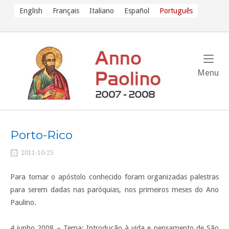
Skip
English
Français
Italiano
Español
Português
to
content
Me
Menu
Porto-Rico
2011-10-25
Para tornar o apóstolo conhecido foram organizadas palestras
para serem dadas nas paróquias, nos primeiros meses do Ano
Paulino.
4 junho 2008 – Tema: Introdução à vida e pensamento de São