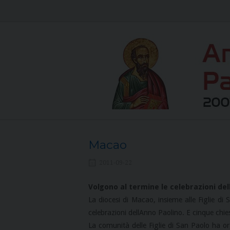
Skip
to
content
Macao
2011-09-22
Volgono al termine le celebrazioni del
La diocesi di Macao, insieme alle Figlie d
celebrazioni dellAnno Paolino. E cinque ch
La comunità delle Figlie di San Paolo ha o