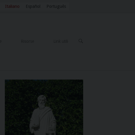
Italiano
Español
Português
OPEN
e
Risorse
Link utili
SEARCH
BAR