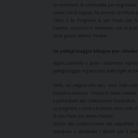
un momento di convivialità per ringraziare c
cinese che in inglese, ha previsto la lettura d
Tarso e la Preghiera a san Paolo per le
Paolina. Lincontro è terminato con la pro
fatta grazie allAnno Paolino.
Un pellegrinaggio bilingue per chiuder
Apprezzamento e gioia i sentimenti espress
pellegrinaggio organizzato dalle Figlie di S
Molti, sia religiosi che laici, sono stati c
liniziativa riuscisse. Cinque le chiese visita
e partecipare alla Celebrazione Eucaristica.
Le preghiere, i canti e le letture sono stati 
di San Paolo per lAnno Paolino.
Grazie alla collaborazione del cappellano 
stampare e distribuire i libretti per il 