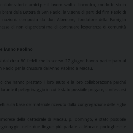
ollaboratori e amici per il lavoro svolto. Lincontro, condotto sia in
i brani delle Lettere di San Paolo, la visione di parti del film Paolo di
 nazioni, composta da don Alberione, fondatore della Famiglia
messa di non disperdersi ma di continuare lesperienza di comunità
e lAnno Paolino
i dai circa 80 fedeli che lo scorso 27 giugno hanno partecipato al
an Paolo per la chiusura dellAnno Paolino a Macau.
oloro che hanno prestato il loro aiuto e la loro collaborazione perché
te durante il pellegrinaggio in cui è stato possibile pregare, confessarsi
scelti sulla base del materiale ricevuto dalla congregazione delle Figlie
timorese della cattedrale di Macau, p. Domingo, è stato possibile
pellegrinaggio nelle due lingue più parlate a Macau: portoghese e